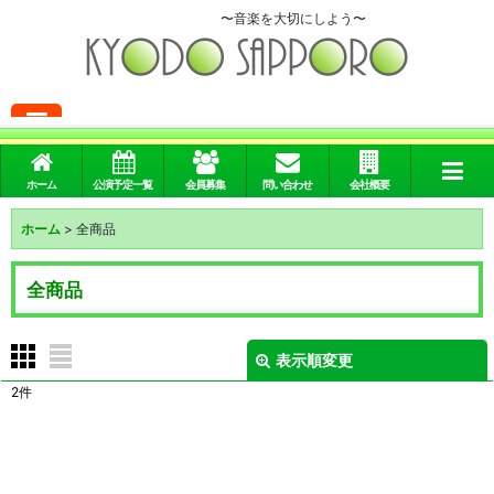
〜音楽を大切にしよう〜
メニュー
ホーム
公演予定一覧
会員募集
問い合わせ
会社概要
ホーム
>
全商品
全商品
表示順変更
閉じる
2
件
表示数
:
並び順
: