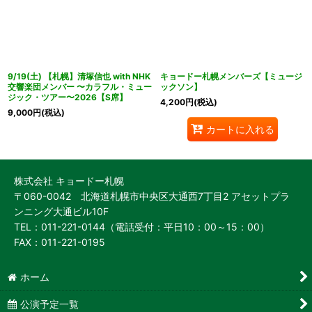
絞り込む
9/19(土) 【札幌】清塚信也 with NHK
キョードー札幌メンバーズ【ミュージ
交響楽団メンバー 〜カラフル・ミュー
ックソン】
ジック・ツアー〜2026【S席】
4,200
円
(税込)
9,000
円
(税込)
カートに入れる
株式会社 キョードー札幌
〒060-0042 北海道札幌市中央区大通西7丁目2 アセットプラ
ンニング大通ビル10F
TEL：011-221-0144（電話受付：平日10：00～15：00）
FAX：011-221-0195
ホーム
公演予定一覧