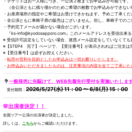
・チケットはお一人様につき、一公演２枚までお申込みが可能です。
（全公演ともに残り僅かのためご希望の枚数でお申込みができない
・お座席場所の指定やご希望はお受けできかねます。予めご了承くだ
・全公演ともに車椅子席の販売はございません。但し、車椅子でのご来場
・予約完了メールが届かない場合がございます。
『ks-info@kyodosapporo.com』このメールアドレスを
※ 受信許可設定をしていない場合、迷惑メール設定をしていなくても
※【STEP4 完了】ページで、【受注番号】が表示されればご注文は
※【受注番号】は必ずお控えください。
・
転売や営利を目的としたお申込みは一切お断りいたします。
・
お申込みいただきましたものは、注意事項の内容を全てご了承いた
💐
一般発売に先駆けて、WEB先着先行受付を実施いたしま
2026/5/27(水) 11：00 〜 6/8(月
)
15：00
受付期間：
🌸
出演者決定！！
全国ツアー公演の出演者が決定しました。
詳しくは、
こちら
からご確認いただけます。