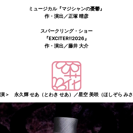
ミュージカル
『マジシャンの憂鬱』
作・演出／正塚 晴彦
スパークリング・ショー
『EXCITER!!2026』
作・演出／藤井 大介
演＞ 永久輝 せあ（とわき せあ）／星空 美咲（ほしぞら み