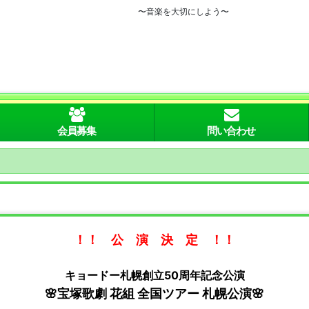
〜音楽を大切にしよう〜
会員募集
問い合わせ
！！ 公 演 決 定 ！！
キョードー札幌創立50周年記念公演
🌸宝塚歌劇 花組 全国ツアー 札幌公演🌸