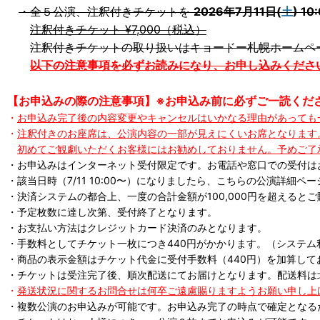
・全５公演、注釈付きチケットを
2026年7月11日(
土
) 10
注釈付きチケット ¥7,000（税込）
注釈付きチケットの取り扱いはキョードー札幌ホームペ
以下の注意事項を必ずお読みになり、お申し込みくださ
【お申込みの際の注意事項】※お申込み前に必ずご一読くだ
・
お申込み完了
後の内容変更やキャンセルはいかなる理由があっても
・
注釈付きのお座席は、公演内容の一部が見えにくいお席となります
初めてご観劇いただくお客様にはお勧めしておりません。予めご了
・お申込みはインターネット受付限定です。お電話や窓口での受付は
・該当日時（7/11 10:00〜）になりましたら、こちらの公演詳細
・決済システムの都合上、一度の合計金額が100,000円を超えると
・予定枚数に達し次第、受付終了となります。
・お支払い方法はクレジットカード決済のみとなります。
・手数料としてチケット一枚につき440円がかかります。（システム
・商品の表示金額はチケット代金に受付手数料（440円）を加算して
・チケットは受注完了後、順次配送にてお届けとなります。配送料は北海道
・
発送状況に関するお問合せは何卒ご遠慮賜りますようお願い申し上
・複数公演のお申込みが可能です。お申込み完了の時点で確定となる