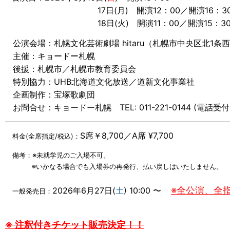
17日(月) 開演12：00／開演16：3
18日(火) 開演11：00／開演15：3
公演会場：札幌文化芸術劇場 hitaru（札幌市中央区北1条西
主催：キョードー札幌
後援：札幌市／札幌市教育委員会
特別協力：UHB北海道文化放送／道新文化事業社
企画制作：宝塚歌劇団
お問合せ：キョードー札幌 TEL: 011-221-0144 (電話受付／
S席￥8,700／A席 ¥7,700
料金(全席指定/税込)：
備考：※未就学児のご入場不可。
※いかなる場合でも入場券の再発行、払い戻しはいたしません。
※全公演、全
2026年6月27日(
土
) 10:00 〜
一般発売日：
※ 注釈付きチケット販売決定！！